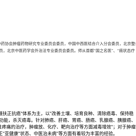
中药协会肿瘤药物研究专业委员会委员，中国
中西医结合介入分会委员，北京整
员，北京中医药学会外治法专业委员会委员。师从首都
“国之名医”、“癌状态疗
固摄扶正抗癌"体系为主，以"改善土壤、培育良种、清除癌毒、保持稳
腑功能，杀灭癌毒。针对肺癌、肝癌、胃癌、肠癌、乳腺癌、胰腺癌、
性疼痛的治疗，肿瘤放、化疗、靶向治疗等方面减毒增效"；对于肿瘤
正“亚健康"状态、中医治未病”等方面有着较为丰富的经验。