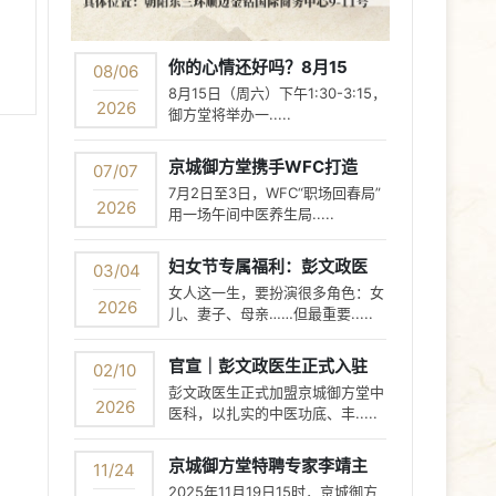
你的心情还好吗？8月15
08/06
8月15日（周六）下午1:30-3:15，
2026
御方堂将举办一.....
京城御方堂携手WFC打造
07/07
7月2日至3日，WFC“职场回春局”
2026
用一场午间中医养生局.....
妇女节专属福利：彭文政医
03/04
女人这一生，要扮演很多角色：女
2026
儿、妻子、母亲……但最重要.....
官宣｜彭文政医生正式入驻
02/10
彭文政医生正式加盟京城御方堂中
2026
医科，以扎实的中医功底、丰.....
京城御方堂特聘专家李靖主
11/24
2025年11月19日15时，京城御方